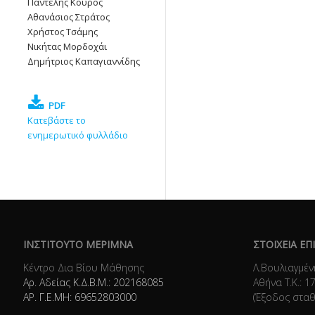
Παντελής Κούρος
Αθανάσιος Στράτος
Χρήστος Τσάμης
Νικήτας Μορδοχάι
Δημήτριος Καπαγιαννίδης
PDF
Κατεβάστε το
ενημερωτικό φυλλάδιο
ΙΝΣΤΙΤΟΥΤΟ ΜΕΡΙΜΝΑ
ΣΤΟΙΧΕΙΑ ΕΠ
Κέντρο Δια Βίου Μάθησης
Λ.Βουλιαγμέν
Αρ. Αδείας Κ.Δ.Β.Μ.: 202168085
Αθήνα Τ.Κ.: 1
ΑΡ. Γ.Ε.ΜΗ: 69652803000
(Έξοδος στα