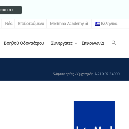
Νέα
Επιδοτούμενα
Merimna Academy
Ελληνικα
Βοηθού Οδοντιάτρου
Συνεργάτες
Επικοινωνία
Πληροφορίες / Εγγραφές
210 97 34000