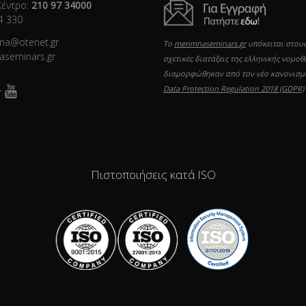
Κέντρο:
210 97 34000
4 330
mna@otenet.gr
Το
merimnaseminars.gr
υπόκειται στους
aseminars.gr
σχετικές διατάξεις της ελληνικής νομοθ
διαμορφώθηκαν από τον νέο κανονισ
Data Protection Regulation 2018 (GDPR)
Πιστοποιήσεις κατά ISO