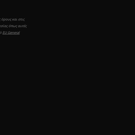
 όρους και στις
εσίας όπως αυτές
μό
EU General