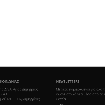
ΙΚΟΙΝΩΝΙΑΣ
NEWSLETTERS
ης 272Α, Αγιος Δημήτριος,
Μείνετε ενημερωμένοι για όλα 
73 43
οδοντιατρικά νέα μέσα από τα 
θμού ΜΕΤΡΟ Αγ.Δημητρίου)
δελτία.