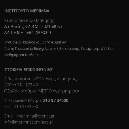
ΙΝΣΤΙΤΟΥΤΟ ΜΕΡΙΜΝΑ
Κέντρο Δια Βίου Μάθησης
Αρ. Αδείας Κ.Δ.Β.Μ.: 202168085
ΑΡ. Γ.Ε.ΜΗ: 69652803000
Υπουργείο Παιδείας και Θρησκευμάτων.
Γενική Γραμματεία Επαγγελματικής Εκπαίδευσης, Κατάρτισης, Διά Βίου
Μάθησης και Νεολαίας.
ΣΤΟΙΧΕΙΑ ΕΠΙΚΟΙΝΩΝΙΑΣ
Λ.Βουλιαγμένης 272Α, Αγιος Δημήτριος,
Αθήνα Τ.Κ.: 173 43
(Έξοδος σταθμού ΜΕΤΡΟ Αγ.Δημητρίου)
Τηλεφωνικό Κέντρο:
210 97 34000
Fax : 210 9734 330
Email: imerimna@otenet.gr
info@merimnaseminars.gr