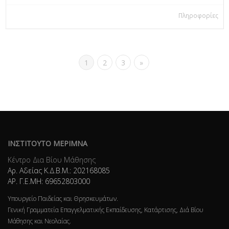
Πληροφορίες
1
2
3
»
ΙΝΣΤΙΤΟΥΤΟ ΜΕΡΙΜΝΑ
Κέντρο Δια Βίου Μάθησης
Αρ. Αδείας Κ.Δ.Β.Μ.: 202168085
ΑΡ. Γ.Ε.ΜΗ: 69652803000
Υπουργείο Παιδείας και Θρησκευμάτων.
Γενική Γραμματεία Επαγγελματικής Εκπαίδευσης, Κατάρτισης, Διά Βίου
Μάθησης και Νεολαίας.