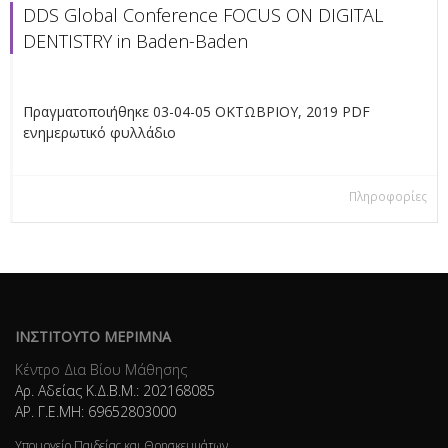
DDS Global Conference FOCUS ON DIGITAL
DENTISTRY in Baden-Baden
Πραγματοποιήθηκε 03-04-05 ΟΚΤΩΒΡΙΟΥ, 2019 PDF
ενημερωτικό φυλλάδιο
Πληροφορίες
ΙΝΣΤΙΤΟΥΤΟ ΜΕΡΙΜΝΑ
Κέντρο Δια Βίου Μάθησης
Αρ. Αδείας Κ.Δ.Β.Μ.: 202168085
ΑΡ. Γ.Ε.ΜΗ: 69652803000
Υπουργείο Παιδείας και Θρησκευμάτων.