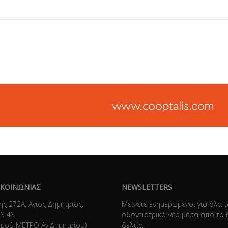
ΙΚΟΙΝΩΝΙΑΣ
NEWSLETTERS
ης 272Α, Αγιος Δημήτριος,
Μείνετε ενημερωμένοι για όλα 
73 43
οδοντιατρικά νέα μέσα από τα 
θμού ΜΕΤΡΟ Αγ.Δημητρίου)
δελτία.