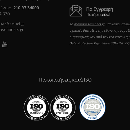
Κέντρο:
210 97 34000
4 330
mna@otenet.gr
Το
merimnaseminars.gr
υπόκειται στους
aseminars.gr
σχετικές διατάξεις της ελληνικής νομοθ
διαμορφώθηκαν από τον νέο κανονισ
Data Protection Regulation 2018 (GDPR)
Πιστοποιήσεις κατά ISO