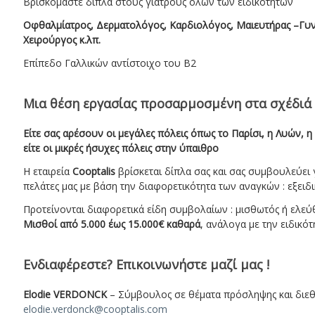
Βρισκόμαστε δίπλα στους γιατρούς όλων των ειδικοτήτων
Οφθαλμίατρος, Δερματολόγος, Καρδιολόγος, Μαιευτήρας –Γυν
Χειρούργος κ.λπ.
Επίπεδο Γαλλικών αντίστοιχο του Β2
Μια θέση εργασίας προσαρμοσμένη στα σχέδιά
Είτε σας αρέσουν οι μεγάλες πόλεις όπως το Παρίσι, η Λυών, 
είτε οι μικρές ήσυχες πόλεις στην ύπαιθρο
Η εταιρεία
Cooptalis
βρίσκεται δίπλα σας και σας συμβουλεύει γ
πελάτες μας με βάση την διαφορετικότητα των αναγκών : εξειδι
Προτείνονται διαφορετικά είδη συμβολαίων : μισθωτός ή ελεύ
Μισθοί από 5.000 έως 15.000€ καθαρά
, ανάλογα με την ειδικότ
Ενδιαφέρεστε? Επικοινωνήστε μαζί μας !
Elodie VERDONCK
– Σύμβουλος σε θέματα πρόσληψης και διεθ
elodie.verdonck@cooptalis.com