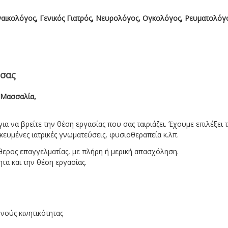
αικολόγος, Γενικός Γιατρός, Νευρολόγος, Ογκολόγος, Ρευματολόγ
 σας
η Μασσαλία,
ια να βρείτε την θέση εργασίας που σας ταιριάζει. Έχουμε επιλέξει 
κευμένες ιατρικές γνωματεύσεις, φυσιοθεραπεία κ.λπ.
θερος επαγγελματίας, με πλήρη ή μερική απασχόληση.
ητα και την θέση εργασίας.
νούς κινητικότητας