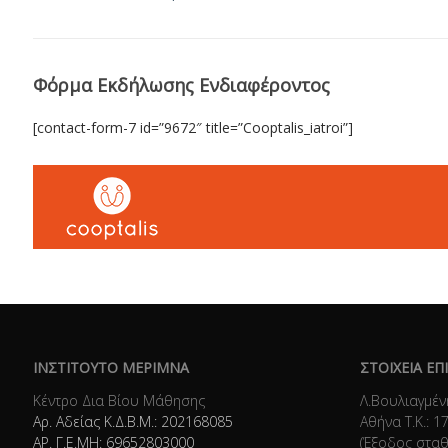
Φόρμα Εκδήλωσης Ενδιαφέροντος
[contact-form-7 id=”9672″ title=”Cooptalis_iatroi”]
ΙΝΣΤΙΤΟΥΤΟ ΜΕΡΙΜΝΑ
ΣΤΟΙΧΕΙΑ ΕΠ
Κέντρο Δια Βίου Μάθησης
Λ.Βουλιαγμέν
Αρ. Αδείας Κ.Δ.Β.Μ.: 202168085
Αθήνα Τ.Κ.: 1
ΑΡ. Γ.Ε.ΜΗ: 69652803000
(Έξοδος στα