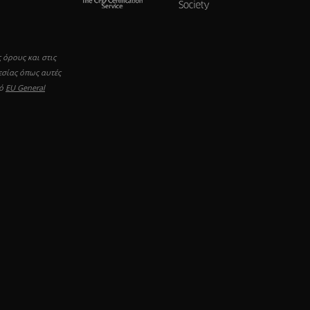
 όρους και στις
εσίας όπως αυτές
μό
EU General