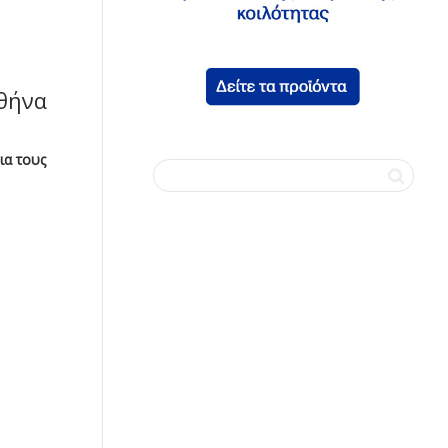
θήνα
ια τους