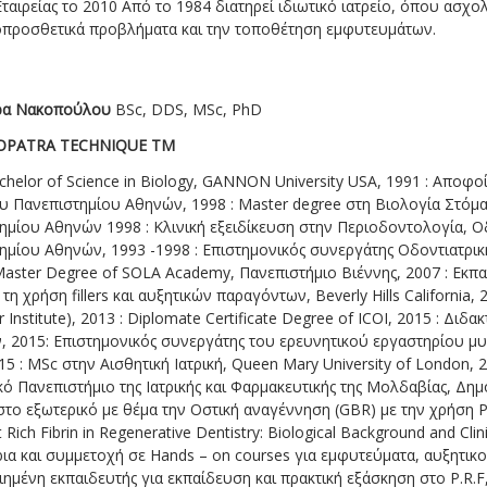
αιρείας το 2010 Από το 1984 διατηρεί ιδιωτικό ιατρείο, όπου ασχολ
οπροσθετικά προβλήματα και την τοποθέτηση εμφυτευμάτων.
ρα Νακοπούλου
BSc, DDS, MSc, PhD
OPATRA TECHNIQUE TM
achelor of Science in Biology, GANNON University USA, 1991 : Αποφο
υ Πανεπιστημίου Αθηνών, 1998 : Master degree στη Βιολογία Στόμα
ημίου Αθηνών 1998 : Κλινική εξειδίκευση στην Περιοδοντολογία, Ο
ημίου Αθηνών, 1993 -1998 : Επιστημονικός συνεργάτης Οδοντιατρι
 Master Degree of SOLA Academy, Πανεπιστήμιο Βιέννης, 2007 : Εκπα
τη χρήση fillers και αυξητικών παραγόντων, Beverly Hills California, 
r Institute), 2013 : Diplomate Certificate Degree of ICOI, 2015 : Διδ
, 2015: Επιστημονικός συνεργάτης του ερευνητικού εργαστηρίου 
5 : MSc στην Αισθητική Ιατρική, Queen Mary University of London, 20
κό Πανεπιστήμιο της Ιατρικής και Φαρμακευτικής της Μολδαβίας, Δη
το εξωτερικό με θέμα την Οστική αναγέννηση (GBR) με την χρήση P.R
t Rich Fibrin in Regenerative Dentistry: Biological Background and Clini
α και συμμετοχή σε Hands – on courses για εμφυτεύματα, αυξητικού
ποιημένη εκπαιδευτής για εκπαίδευση και πρακτική εξάσκηση στο P.R.