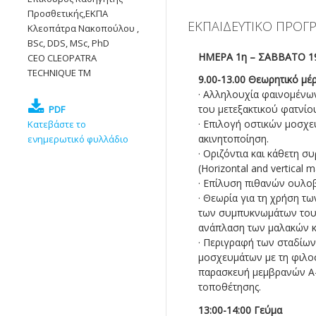
Προσθετικής,ΕΚΠΑ
ΕΚΠΑΙΔΕΥΤΙΚΟ ΠΡΟ
Κλεοπάτρα Νακοπούλου ,
BSc, DDS, MSc, PhD
ΗΜΕΡΑ 1η – ΣΑΒΒΑΤΟ 19
CEO CLEOPATRA
TECHNIQUE TM
9.00-13.00 Θεωρητικό μέ
· Αλληλουχία φαινομένων
του μετεξακτικού φατνίο
PDF
· Επιλογή οστικών μοσχε
Κατεβάστε το
ακινητοποίηση.
ενημερωτικό φυλλάδιο
· Οριζόντια και κάθετη
(Horizontal and vertical 
· Επίλυση πιθανών ουλ
· Θεωρία για τη χρήση τ
των συμπυκνωμάτων του 
ανάπλαση των μαλακών κ
· Περιγραφή των σταδίων
μοσχευμάτων με τη φιλοσ
παρασκευή μεμβρανών A
τοποθέτησης.
13:00-14:00 Γεύμα