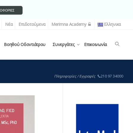
Νέα
Επιδοτούμενα
Merimna Academy
Ελληνικα
Βοηθού Οδοντιάτρου
Συνεργάτες
Επικοινωνία
Πληροφορίες / Εγγραφές
210 97 34000