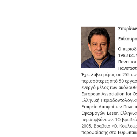
Σπυρίδω
Επίκουρο
Ο περιοδ
1983 και
Πανεπιστ
Πανεπιστ
Έχει λάβει μέρος σε 255 συ
περισσότερες από 50 εργασί
ενεργό μέλος των ακόλουθω
European Association for O
Ελληνική Περιοδοντολογική 
Εταιρεία Αποφοίτων Πανεπι
Εφαρμογών Laser, Ελληνική 
περιλαμβάνουν: 1Ο βραβεί
2005, Βραβείο «Θ. Κουλουρ
παρουσίασης στο Ευρωπαϊκ