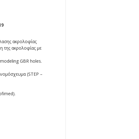
19
πλασης ακρολοφίας
ση της ακρολοφίας με
emodeling GBR holes.
ενομόσχευμα (STEP –
ofimed).