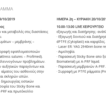
ΓΡΑΜΜΑ
/10/2019
ΗΜΕΡΑ 2η – ΚΥΡΙΑΚΗ 20/10/20
ρος
10.00-13.00 LIVE ΧΕΙΡΟΥΡΓΕΙΟ
 και μεταβολές στις διαστάσεις
εξαγωγής και διατήρησης- ανά
υ.
· Εξαγωγή δοντιού και διατήρη
υμάτων – μεμβράνης –
dPTFE (Cytoplast) και καρφίδες.
· Laser ER: YAG 2940nm bone r
 συρραφή εφαπλοματοποιών
· Αιμοληψία.
mattress sutures – Profimed).
· Παρασκευή Sticky Bone απο ξ
οβλεννογόνιων προβλημάτων.
Biomaterial) με A-PRF liquid.
ων αυξητικών παραγόντων και
· Παρασκευή μεμβρανών A-PRF.
αίματος του ασθενούς στην
· Συρραφή με PTFE ράμματα (Pr
αι σκληρών ιστών.
 δημιουργίας οστικών
οφία του Sticky Bone και
-PRF και πρωτόκολλο