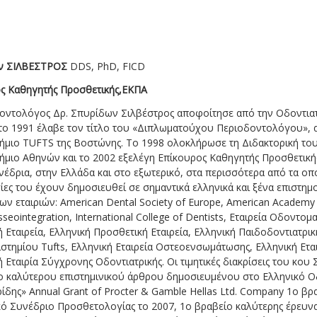
ν ΣΙΛΒΕΣΤΡΟΣ
DDS, PhD, FICD
ς Καθηγητής Προσθετικής,ΕΚΠΑ
οντολόγος Δρ. Σπυρίδων Σιλβέστρος αποφοίτησε από την Οδοντια
 το 1991 έλαβε τον τίτλο του «Διπλωματούχου Περιοδοντολόγου», 
ήμιο TUFTS της Βοστώνης. Το 1998 ολοκλήρωσε τη Διδακτορική του
ήμιο Αθηνών και το 2002 εξελέγη Επίκουρος Καθηγητής Προσθετικής
νέδρια, στην Ελλάδα και στο εξωτερικό, στα περισσότερα από τα οπο
ες του έχουν δημοσιευθεί σε σημαντικά ελληνικά και ξένα επιστημον
ν εταιριών: American Dental Society of Europe, American Academy 
sseointegration, International College of Dentists, Εταιρεία Οδοντο
Εταιρεία, Ελληνική Προσθετική Εταιρεία, Ελληνική Παιδοδοντιατρική
στημίου Tufts, Ελληνική Εταιρεία Οστεοενσωμάτωσης, Ελληνική Ετα
Εταιρία Σύγχρονης Οδοντιατρικής. Οι τιμητικές διακρίσεις του κου
ο καλύτερου επιστημινικού άρθρου δημοσιευμένου στο Ελληνικό Οδ
ίδης» Annual Grant of Procter & Gamble Hellas Ltd. Company 1ο βρ
ό Συνέδριο Προσθετολογίας το 2007, 1ο βραβείο καλύτερης έρευνα