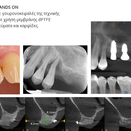
 HANDS ON
ε γουρονοκεφαλές της τεχνικής
με χρήση μεμβράνης dPTFE
εύματα και καρφίδες.