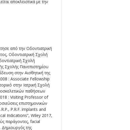
είται αποκλειστικά με την
ίτησε από την Οδοντιατρική
τος, Οδοντιατρική Σχολή
δοντιατρική Σχολή
κής Σχολής Πανεπιστημίου
ίδευση στην Αισθητική της
2008 : Associate Fellowship
ακτορικό στην Ιατρική Σχολή
μυοσκελετικών παθήσεων
18 : Visiting Professor of
μοσιεύσεις επιστημονικών
.P., P.R.F. implants and
cal Indications”, Wiley 2017,
ς παράγοντες, facial
F, Δημιουργός της