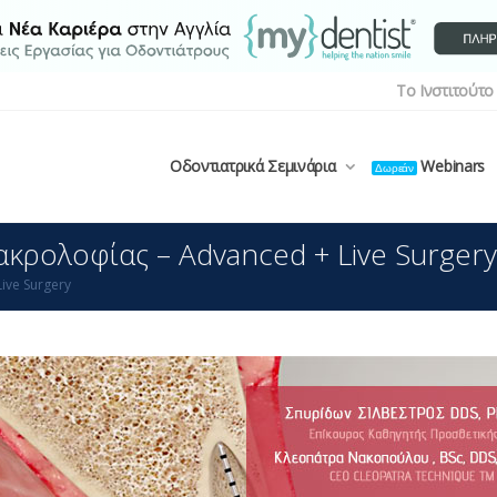
Το Ινστιτούτο
Οδοντιατρικά Σεμινάρια
Webinars
Δωρεάν
κρολοφίας – Advanced + Live Surgery
ive Surgery