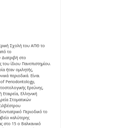
τρική Σχολή του ΑΠΘ το
από το
 Διατριβή στο
 του ίδιου Πανεπιστημίου.
ία ήταν ομιλητής,
ικά περιοδικά. Είναι
of Periodontology,
ματοστολογικής Ερεύνης,
 Εταιρεία, Ελληνική
ιρεία Στοματικών
 Σιλβέστρου
οντιατρικό Περιοδικό το
αβείο καλύτερης
ς στο 15 ο Βαλκανικό