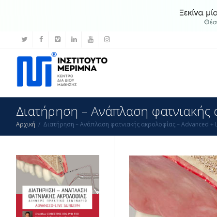
Διατήρηση – Ανάπλαση φατνιακής α
Αρχική
Διατήρηση – Ανάπλαση φατνιακής ακρολοφίας – Advanced + L