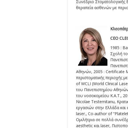
Συνέδριο Στοματολογικής Ετ
θεραπεία ασθενών με περι
Κλεοπάτ
CEO CLE
1985 : B
Σχολή το
Πανεπιστ
Πανεπιστ
Αθηνών, 2005 : Certificate
περιστοματικής περιοχής με 
of WCLI (World Clinical Lase
του Πανεπιστημίου Αθηνών
του νοσοκομείου Κ.Α.Τ., 201
Nicolae Testemitanu, Κρατι
εργασιών στην Ελλάδα και σ
laser., Co-author of “Platele
Ομιλήτρια σε πολλά συνέδρι
aesthetic και laser, Πιστο