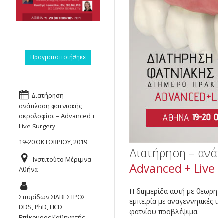
Πραγματοποιήθηκε
Διατήρηση –
ανάπλαση φατνιακής
ακρολοφίας – Advanced +
Live Surgery
19-20 ΟΚΤΩΒΡΙΟΥ, 2019
Διατήρηση – αν
Ινστιτούτο Μέριμνα –
Advanced + Live
Αθήνα
Η διημερίδα αυτή με θεωρητ
Σπυρίδων ΣΙΛΒΕΣΤΡΟΣ
εμπειρία με αναγεννητικές 
DDS, PhD, FICD
φατνίου προβλέψιμα.
Επίκουρος Καθηγητής