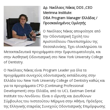
Δρ. Νικόλαος Νάκας DDS ,CEO
Merimna Institute:
DBA Program Manager Ελλάδας /
Προσκεκλημένος Ομιλητής
Ο Νικόλαος Νάκας αποφοίτησε από
την Οδοντιατρική Σχολή του
Αριστοτέλειου Πανεπιστημίου της
Θεσσαλονίκης. Έχει ολοκληρώσει τα
Μετεκπαιδευτικά προγράμματα στην Εμφυτευματολογία, και
στην Αισθητική Οδοντιατρική στο New York University College
of Dentistry.
Ο Νικόλαος Νάκας είναι Program Leader για όλα τα
προγράμματα συνεχούς οδοντιατρικής εκπαίδευσης στην
Ελλάδα του New York University College of Dentistry καθώς και
για τα προγράμματα CPD (Continuing Professional
Development) στην Ελλάδα, από το UCL Eastman Dental
Institute του Λονδίνου. Είναι ο ιδρυτής και Διευθύνων
Σύμβουλος του Ινστιτούτου Μέριμνα στην Αθήνα, Πρόεδρος
της Ελληνικής εταιρείας Συνεχούς Οδοντιατρικής Επιμόρφωσης