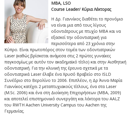
MBA, LSO
Course Leader/ Κύρια Λέκτορας
Η Δρ. Γιαννίκος διαθέτει το προνόμιο
να είναι μια από τους λίγους
οδοντιάτρους με πτυχίο MBA και να
εξασκεί την οδοντιατρική για
περισσότερα από 23 χρόνια στην
Κύπρο. Είναι πρωτοπόρος στον τομέα των οδοντιατρικών
Laser (καθώς βρίσκεται ανάμεσα στις 2 πρώτες γυναίκες
παγκοσμίως με αυτόν τον ακαδημαϊκό τίτλο) και στην Αισθητική
οδοντιατρική. Για την κλινική της έρευνα σχετικά με τα
οδοντιατρικά Laser έλαβε ένα Χρυσό Βραβείο στο ISLD
Συνέδριο στο Βερολίνο το 2006. Επιπλέον, η Δρ Άννα-Μαρία
Γιαννίκος κατέχει 2 μεταπτυχιακούς τίτλους, ένα στα Laser
(M.Sc. 2006) και ένα στη Διοίκηση Επιχειρήσεων (MBA, 2009)
και αποτελεί επιστημονικό συνεργάτη και λέκτορα του AALZ
του RWTH Aachen University Campus του Aachen της
Γερμανίας.