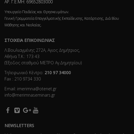
ΑΡ. Γ.Ε.ΜΗ: 69652803000
Υπουργείο Παιδείας και Θρησκευμάτων.
Γενική Γραμματεία Επαγγελματικής Εκπαίδευσης, Κατάρτισης, Διά Βίου
Μάθησης και Νεολαίας.
ΣΤΟΙΧΕΙΑ ΕΠΙΚΟΙΝΩΝΙΑΣ
Λ.Βουλιαγμένης 272Α, Αγιος Δημήτριος,
Αθήνα Τ.Κ.: 173 43
(Έξοδος σταθμού ΜΕΤΡΟ Αγ.Δημητρίου)
Τηλεφωνικό Κέντρο:
210 97 34000
Fax : 210 9734 330
Email: imerimna@otenet.gr
info@merimnaseminars.gr
NEWSLETTERS