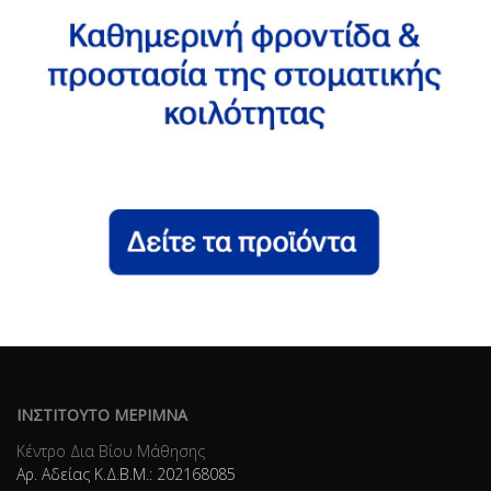
ΙΝΣΤΙΤΟΥΤΟ ΜΕΡΙΜΝΑ
Κέντρο Δια Βίου Μάθησης
Αρ. Αδείας Κ.Δ.Β.Μ.: 202168085