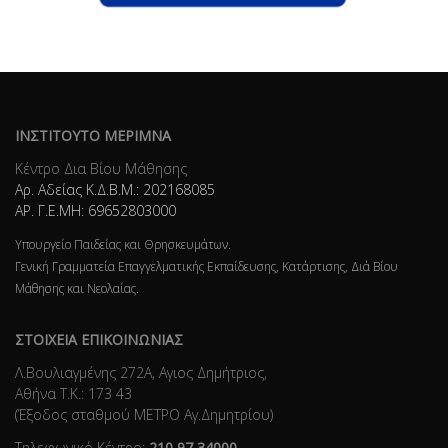
ΙΝΣΤΙΤΟΥΤΟ ΜΕΡΙΜΝΑ
Κέντρο Δια Βίου Μάθησης
Αρ. Αδείας Κ.Δ.Β.Μ.: 202168085
ΑΡ. Γ.Ε.ΜΗ: 69652803000
Υπουργείο Παιδείας και Θρησκευμάτων.
Γενική Γραμματεία Επαγγελματικής Εκπαίδευσης, Κατάρτισης, Διά Βίου
Μάθησης και Νεολαίας.
ΣΤΟΙΧΕΙΑ ΕΠΙΚΟΙΝΩΝΙΑΣ
Λ.Βουλιαγμένης 272Α, Αγιος Δημήτριος,
Αθήνα Τ.Κ.: 173 43
(Έξοδος σταθμού ΜΕΤΡΟ Αγ.Δημητρίου)
Τηλεφωνικό Κέντρο:
210 97 34000