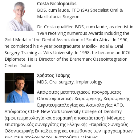
Costa Nicolopoulos
BDS, cum laude, FFD (SA) Specialist Oral &
Maxillofacial Surgeon
Dr. Costa qualified BDS, cum laude, as dentist in
1984 receiving numerous Awards including the
Gold Medal of the Dental Association of South Africa. In 1990,
he completed his 4 year postgraduate Maxillo-Facial & Oral
Surgery Training at Wits University. In 1998, he became an ICOI
Diplomate. He is Director of the Branemark Osseointegration
Center-Dubai
Χρήστος Τσάμης
MDS, Oral surgery, Implantology
Απόφοιτος μεταπτυχιακού προγράμματος
Οδοντοφατνιακής Χειρουργικής, Χειρουργικής
Εμφυτευματολογίας και Ακτινολογίας ΑΠΘ,
Απόφοιτος CDEP New York University College of Dentistry
(εμφυτευματολογία και στοματική αποκατάσταση). Μόνιμος
επιστημονικός συνεργάτης της Ελληνικής Εταιρείας Συνεχούς
Οδοντιατρικής Εκπαίδευσης και υπεύθυνος των προγραμμάτων
εμφυτευματολογίας του Ινστιτούτου Μέριμνα.