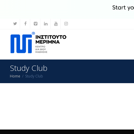
Study Club
Home
Study Club