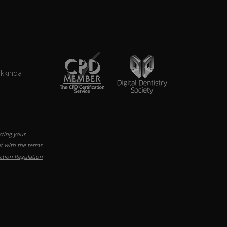
akkında
cting your
t with the terms
ction Regulation