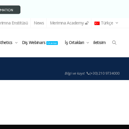
rimna Enstitüsü
News
Merimna Academy
Türkçe
sthetics
Diş Webinars
İş Ortakları
iletisim
Ücretsiz
Bilgi ve kayıt
(+30) 210 9734000