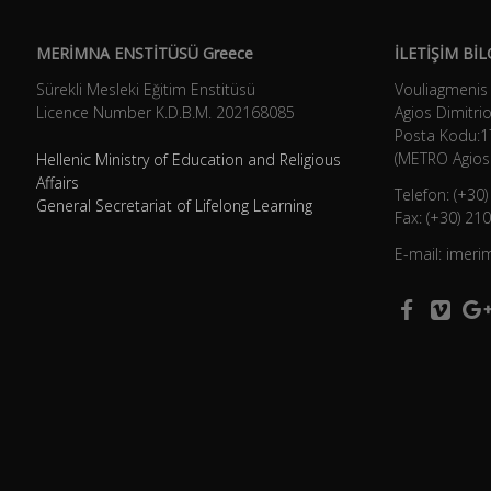
MERİMNA ENSTİTÜSÜ Greece
İLETİŞİM BİL
Sürekli Mesleki Eğitim Enstitüsü
Vouliagmenis
Licence Number K.D.B.Μ. 202168085
Agios Dimitrio
Posta Kodu:1
(METRO Agios 
Hellenic Ministry of Education and Religious
Affairs
Telefon: (+30
General Secretariat of Lifelong Learning
Fax: (+30) 21
E-mail: imer