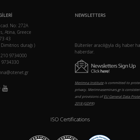
GİLERİ
NEWSLETTERS
 cad. No: 272A
s, Atina, Greece
73 43
Dimitrios durağı )
Bültenler aracılığıyla diş haber h
haberdar.
) 210 9734000
0 9734330
imna@otenet.gr
Merimna Institute
is committed to prote
privacy. Merimnaseminars.gr is consisten
and provisions of
EU General Data Prote
2018 (GDPR)
ISO Certifications